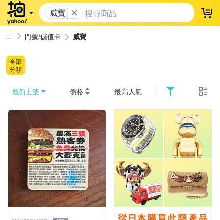
威寶
登
門號/儲值卡
威寶
全部
分類
最新上架
價格
最高人氣