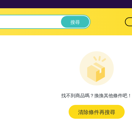
搜尋
找不到商品嗎？換換其他條件吧！
清除條件再搜尋