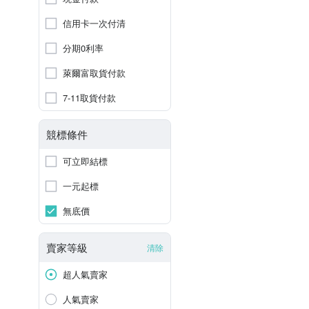
信用卡一次付清
分期0利率
萊爾富取貨付款
7-11取貨付款
競標條件
可立即結標
一元起標
無底價
賣家等級
清除
超人氣賣家
人氣賣家