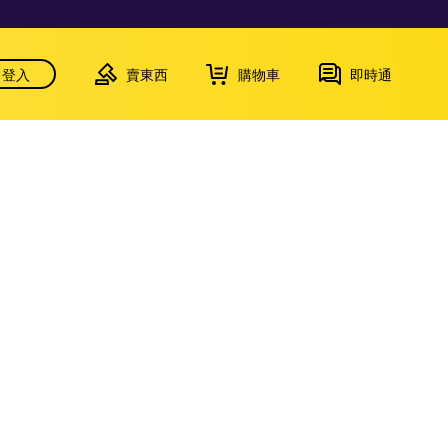
登入
賣東西
購物車
即時通