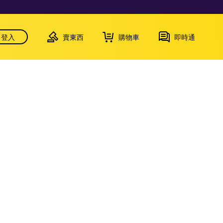
登入
賣東西
購物車
即時通