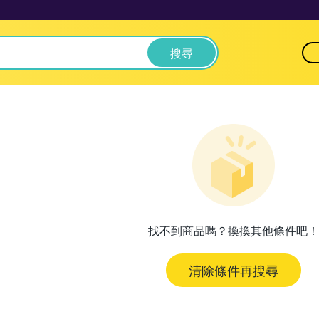
搜尋
找不到商品嗎？換換其他條件吧！
清除條件再搜尋