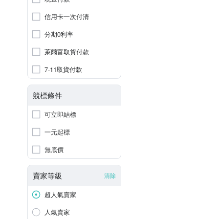
信用卡一次付清
分期0利率
萊爾富取貨付款
7-11取貨付款
競標條件
可立即結標
一元起標
無底價
賣家等級
清除
超人氣賣家
人氣賣家