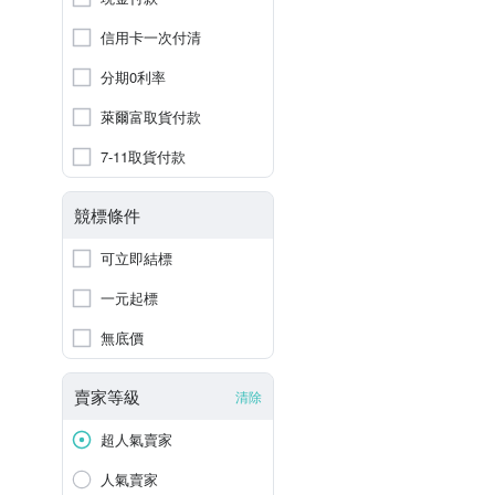
信用卡一次付清
分期0利率
萊爾富取貨付款
7-11取貨付款
競標條件
可立即結標
一元起標
無底價
賣家等級
清除
超人氣賣家
人氣賣家