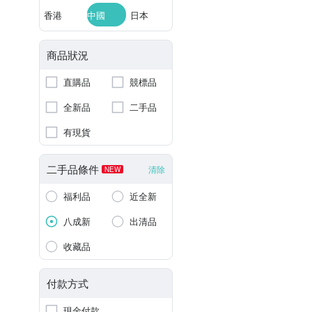
香港
中國
日本
商品狀況
直購品
競標品
全新品
二手品
有現貨
二手品條件
清除
NEW
福利品
近全新
八成新
出清品
收藏品
付款方式
現金付款