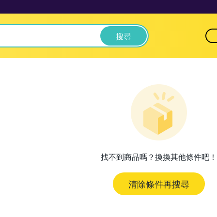
搜尋
找不到商品嗎？換換其他條件吧！
清除條件再搜尋