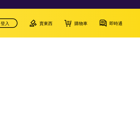
登入
賣東西
購物車
即時通