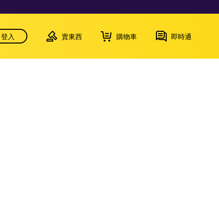
登入
賣東西
購物車
即時通