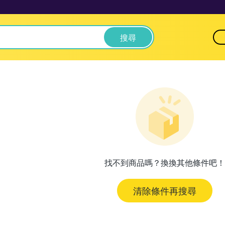
搜尋
找不到商品嗎？換換其他條件吧！
清除條件再搜尋