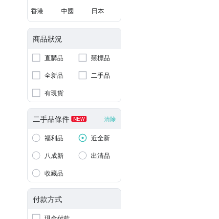
香港
中國
日本
商品狀況
直購品
競標品
全新品
二手品
有現貨
二手品條件
清除
NEW
福利品
近全新
八成新
出清品
收藏品
付款方式
現金付款