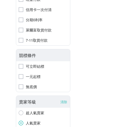
信用卡一次付清
分期0利率
萊爾富取貨付款
7-11取貨付款
競標條件
可立即結標
一元起標
無底價
賣家等級
清除
超人氣賣家
人氣賣家