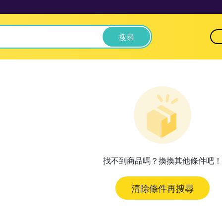
搜尋
找不到商品嗎？換換其他條件吧！
清除條件再搜尋