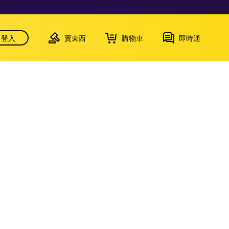
登入
賣東西
購物車
即時通