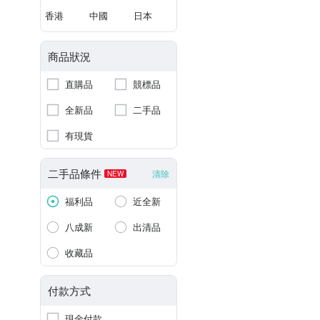
香港
中國
日本
商品狀況
直購品
競標品
全新品
二手品
有現貨
二手品條件
清除
NEW
福利品
近全新
八成新
出清品
收藏品
付款方式
現金付款