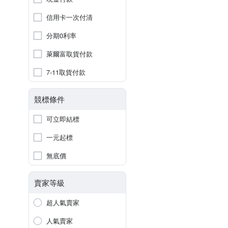
信用卡一次付清
分期0利率
萊爾富取貨付款
7-11取貨付款
競標條件
可立即結標
一元起標
無底價
賣家等級
超人氣賣家
人氣賣家