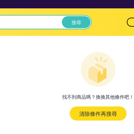
搜尋
找不到商品嗎？換換其他條件吧！
清除條件再搜尋