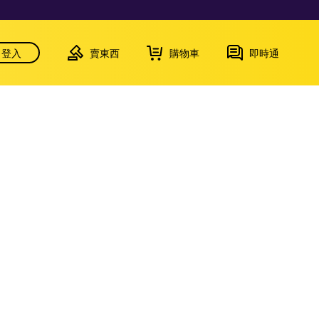
登入
賣東西
購物車
即時通