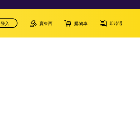
登入
賣東西
購物車
即時通