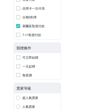
信用卡一次付清
分期0利率
萊爾富取貨付款
7-11取貨付款
競標條件
可立即結標
一元起標
無底價
賣家等級
超人氣賣家
人氣賣家