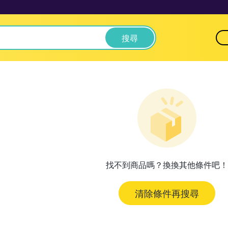
搜尋
找不到商品嗎？換換其他條件吧！
清除條件再搜尋