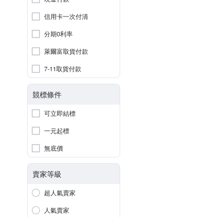
信用卡一次付清
分期0利率
萊爾富取貨付款
7-11取貨付款
競標條件
可立即結標
一元起標
無底價
賣家等級
超人氣賣家
人氣賣家