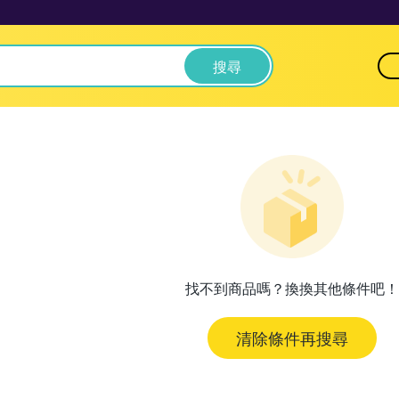
搜尋
找不到商品嗎？換換其他條件吧！
清除條件再搜尋