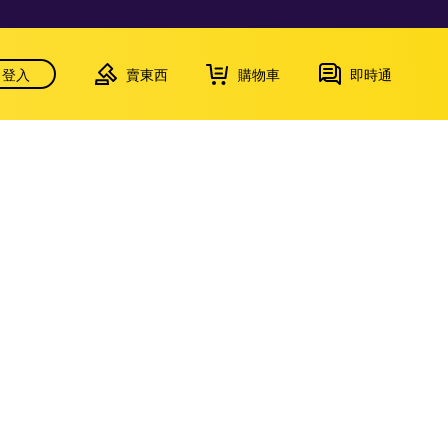
登入
賣東西
購物車
即時通