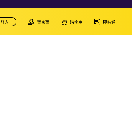
登入
賣東西
購物車
即時通