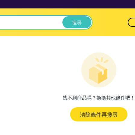
搜尋
找不到商品嗎？換換其他條件吧！
清除條件再搜尋