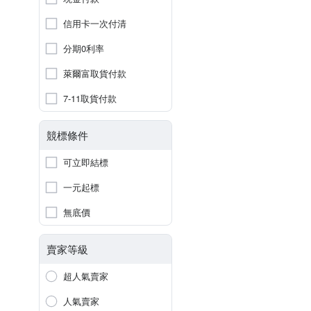
信用卡一次付清
分期0利率
萊爾富取貨付款
7-11取貨付款
競標條件
可立即結標
一元起標
無底價
賣家等級
超人氣賣家
人氣賣家