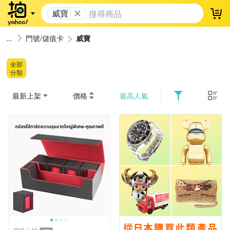
威寶
登
門號/儲值卡
威寶
全部
分類
最新上架
價格
最高人氣