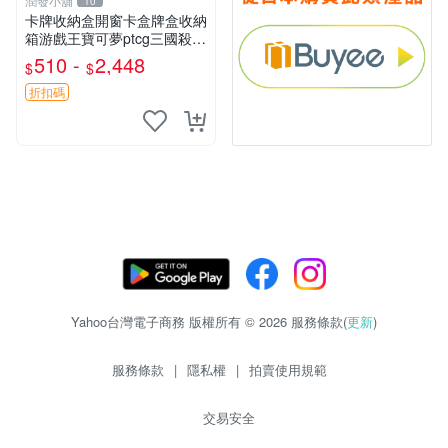
潤發小舖
10
卡牌收納盒開窗卡盒牌盒收納
箱游戲王寶可夢ptcg三國殺海
賊王dtcg
510 -
2,448
$
$
折扣碼
Yahoo台灣電子商務 版權所有 © 2026 服務條款(
更新
)
服務條款
|
隱私權
|
拍賣使用規範
交易安全