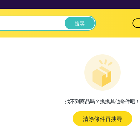
搜尋
找不到商品嗎？換換其他條件吧！
清除條件再搜尋