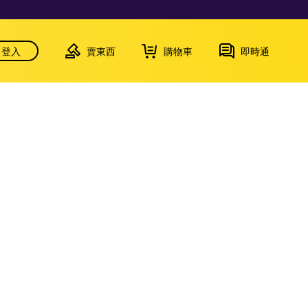
登入
賣東西
購物車
即時通