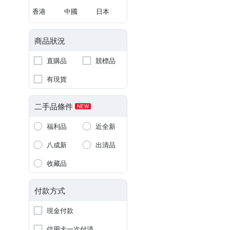
香港
中國
日本
商品狀況
直購品
競標品
有現貨
二手品條件
NEW
福利品
近全新
八成新
出清品
收藏品
付款方式
現金付款
信用卡一次付清