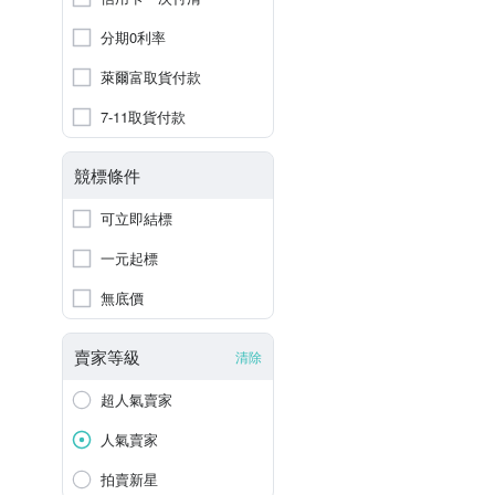
分期0利率
萊爾富取貨付款
7-11取貨付款
競標條件
可立即結標
一元起標
無底價
賣家等級
清除
超人氣賣家
人氣賣家
拍賣新星