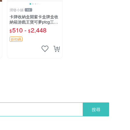
潤發小舖
10
卡牌收納盒開窗卡盒牌盒收
納箱游戲王寶可夢ptcg三國
殺海賊王dtcg
510 -
2,448
$
$
折扣碼
搜尋