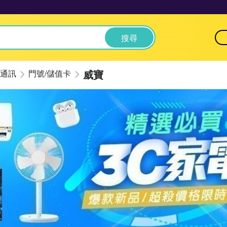
搜尋
威寶
通訊
門號/儲值卡