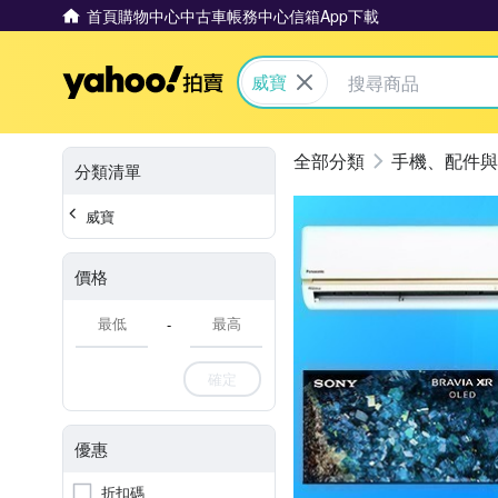
首頁
購物中心
中古車
帳務中心
信箱
App下載
Yahoo拍賣
威寶
手機、配件與
分類清單
威寶
價格
-
確定
優惠
折扣碼