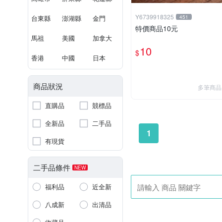
Y6739918325
台東縣
澎湖縣
金門
451
特價商品10元
馬祖
美國
加拿大
10
$
香港
中國
日本
商品狀況
多筆商品
直購品
競標品
全新品
二手品
1
有現貨
二手品條件
NEW
福利品
近全新
八成新
出清品