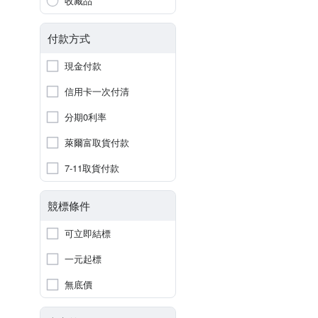
收藏品
付款方式
現金付款
信用卡一次付清
分期0利率
萊爾富取貨付款
7-11取貨付款
競標條件
可立即結標
一元起標
無底價