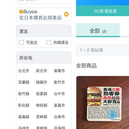
3C家電精選
全部
運送
(2)
可面交
跨國運送
1 ~ 2 筆結果
所在地
全部商品
台北市
新北市
基隆市
宜蘭縣
桃園市
新竹市
新竹縣
苗栗縣
台中市
彰化縣
南投縣
嘉義市
嘉義縣
雲林縣
台南市
高雄市
屏東縣
花蓮縣