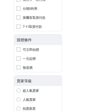
分期0利率
萊爾富取貨付款
7-11取貨付款
競標條件
可立即結標
一元起標
無底價
賣家等級
超人氣賣家
人氣賣家
拍賣新星