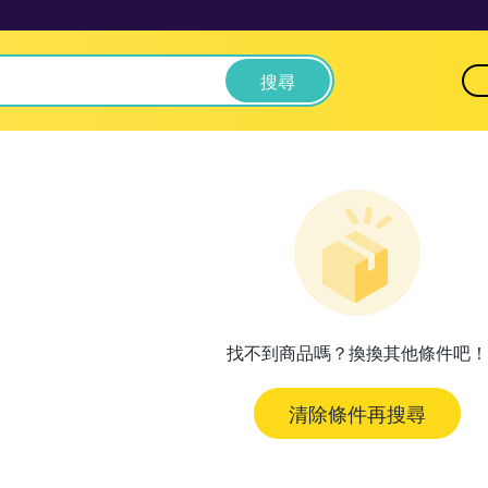
搜尋
找不到商品嗎？換換其他條件吧！
清除條件再搜尋