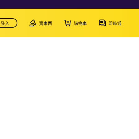
登入
賣東西
購物車
即時通