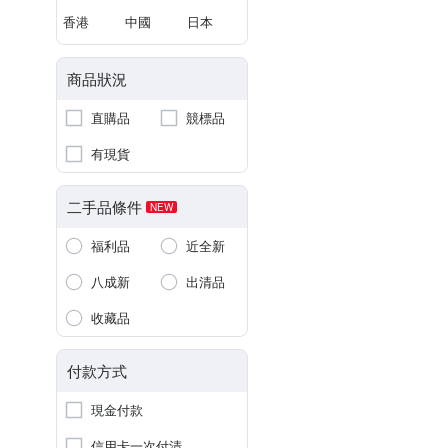
香港
中國
日本
商品狀況
直購品
競標品
有現貨
二手品條件
NEW
福利品
近全新
八成新
出清品
收藏品
付款方式
現金付款
信用卡一次付清