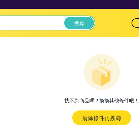
搜尋
找不到商品嗎？換換其他條件吧！
清除條件再搜尋