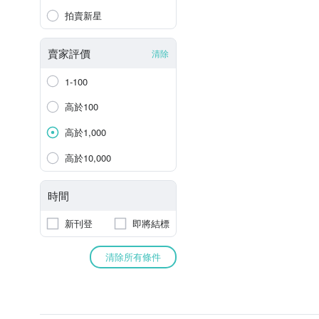
拍賣新星
賣家評價
清除
1-100
高於100
高於1,000
高於10,000
時間
新刊登
即將結標
清除所有條件