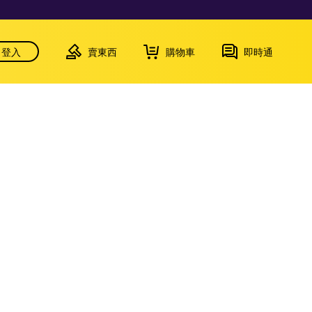
登入
賣東西
購物車
即時通