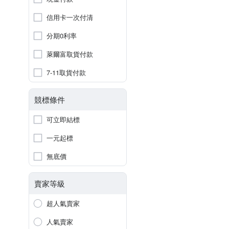
信用卡一次付清
分期0利率
萊爾富取貨付款
7-11取貨付款
競標條件
可立即結標
一元起標
無底價
賣家等級
超人氣賣家
人氣賣家