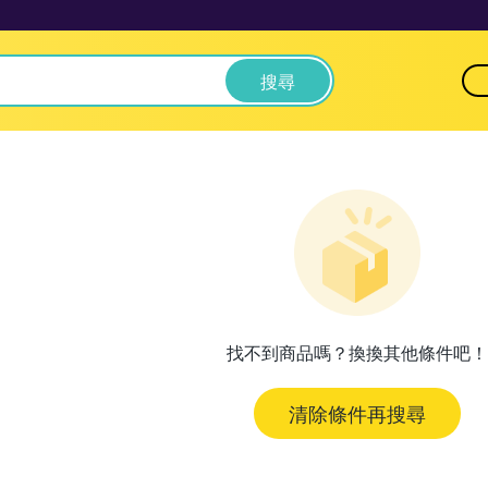
搜尋
找不到商品嗎？換換其他條件吧！
清除條件再搜尋