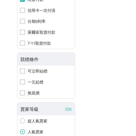
信用卡一次付清
分期0利率
萊爾富取貨付款
7-11取貨付款
競標條件
可立即結標
一元起標
無底價
賣家等級
清除
超人氣賣家
人氣賣家