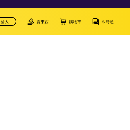
登入
賣東西
購物車
即時通