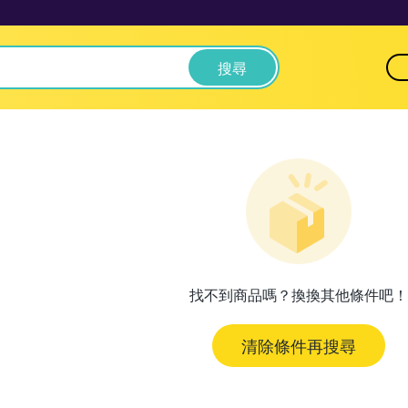
搜尋
找不到商品嗎？換換其他條件吧！
清除條件再搜尋