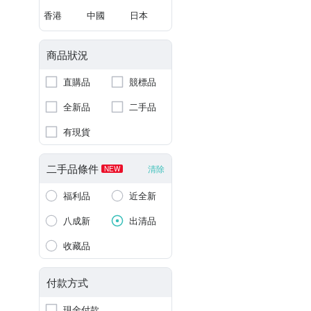
香港
中國
日本
商品狀況
直購品
競標品
全新品
二手品
有現貨
二手品條件
清除
NEW
福利品
近全新
八成新
出清品
收藏品
付款方式
現金付款