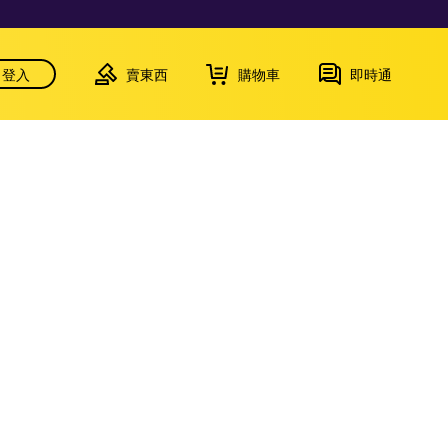
登入
賣東西
購物車
即時通