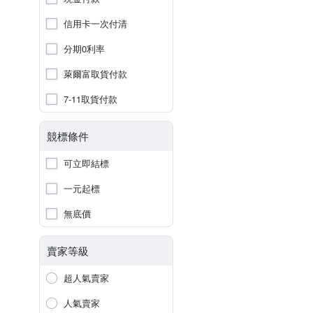
信用卡一次付清
分期0利率
萊爾富取貨付款
7-11取貨付款
競標條件
可立即結標
一元起標
無底價
賣家等級
超人氣賣家
人氣賣家