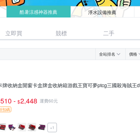
酷暑涼感神器推薦
淨水設備推薦
立即買
競標
二手
全站排名
價格
卡牌收納盒開窗卡盒牌盒收納箱游戲王寶可夢ptcg三國殺海賊王dt
510 -
2,448
運費60元
$
折扣碼
+1