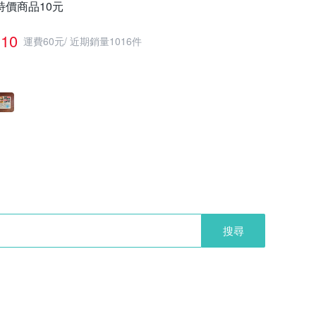
特價商品10元
10
運費60元
/
近期銷量1016件
搜尋