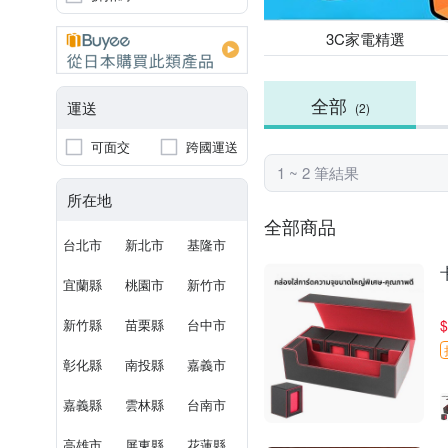
3C家電精選
全部
運送
(2)
可面交
跨國運送
1 ~ 2 筆結果
所在地
全部商品
台北市
新北市
基隆市
宜蘭縣
桃園市
新竹市
新竹縣
苗栗縣
台中市
$
彰化縣
南投縣
嘉義市
嘉義縣
雲林縣
台南市
高雄市
屏東縣
花蓮縣