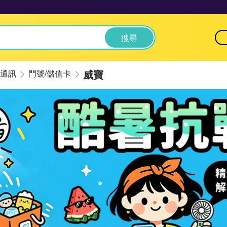
搜尋
威寶
通訊
門號/儲值卡