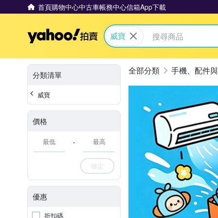
首頁
購物中心
中古車
帳務中心
信箱
App下載
Yahoo拍賣
威寶
手機、配件與
分類清單
威寶
價格
-
確定
優惠
折扣碼