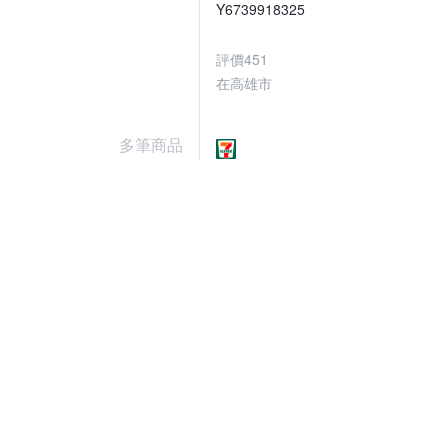
Y6739918325
評價
451
在高雄市
多筆商品