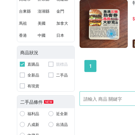
台東縣
澎湖縣
金門
$
馬祖
美國
加拿大
香港
中國
日本
商品狀況
直購品
競標品
1
全新品
二手品
有現貨
二手品條件
NEW
福利品
近全新
八成新
出清品