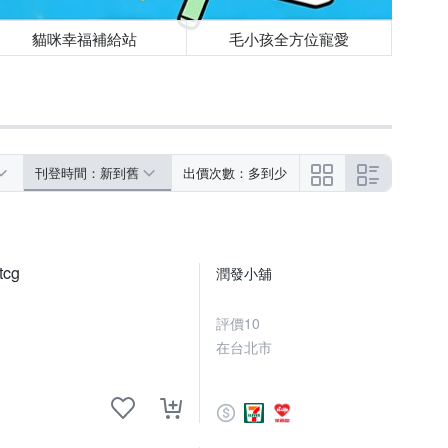
貓咪幸福補給站
毛小孩全方位寵愛
刊登時間：新到舊
出價次數：多到少
cg
潤發小舖
評價
10
在台北市