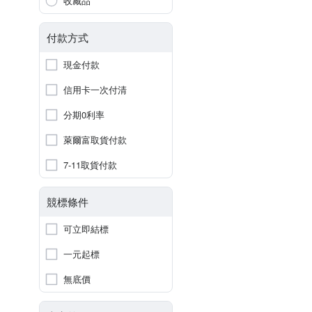
收藏品
付款方式
現金付款
信用卡一次付清
分期0利率
萊爾富取貨付款
7-11取貨付款
競標條件
可立即結標
一元起標
無底價