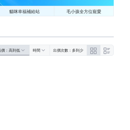
貓咪幸福補給站
毛小孩全方位寵愛
品價：高到低
時間
出價次數：多到少