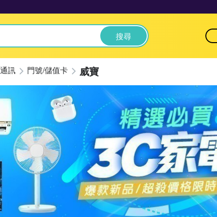
搜尋
威寶
通訊
門號/儲值卡