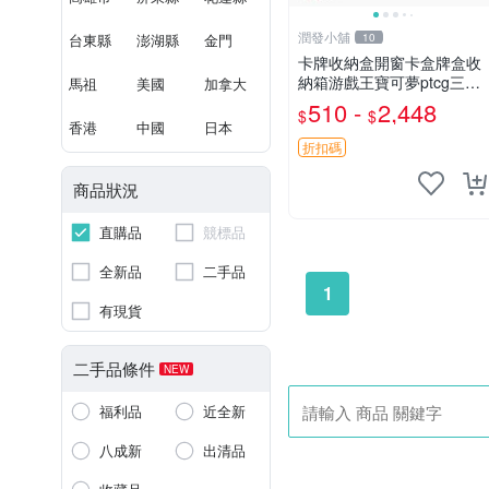
潤發小舖
台東縣
澎湖縣
金門
10
卡牌收納盒開窗卡盒牌盒收
納箱游戲王寶可夢ptcg三國
馬祖
美國
加拿大
殺海賊王dtcg
510 -
2,448
$
$
香港
中國
日本
折扣碼
商品狀況
直購品
競標品
全新品
二手品
1
有現貨
二手品條件
NEW
福利品
近全新
八成新
出清品