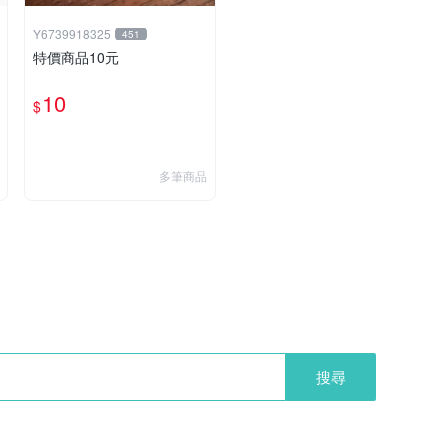
Y6739918325
451
特價商品10元
10
$
多筆商品
搜尋