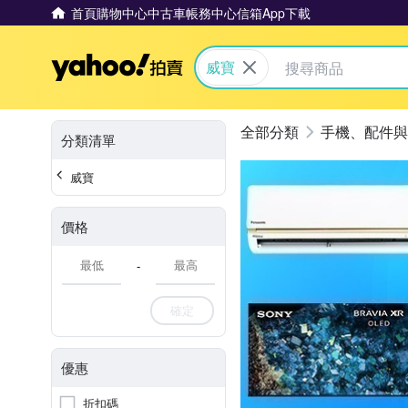
首頁
購物中心
中古車
帳務中心
信箱
App下載
Yahoo拍賣
威寶
手機、配件與
分類清單
威寶
價格
-
確定
優惠
折扣碼