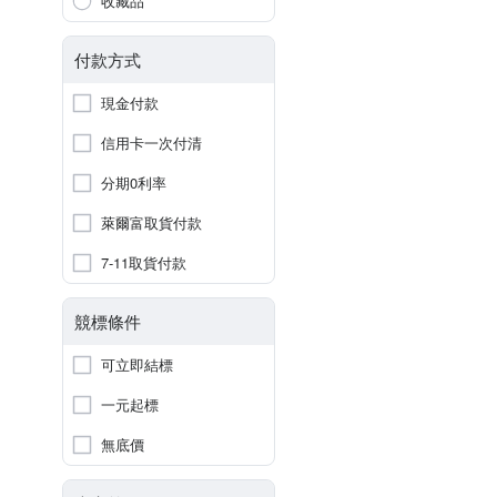
收藏品
付款方式
現金付款
信用卡一次付清
分期0利率
萊爾富取貨付款
7-11取貨付款
競標條件
可立即結標
一元起標
無底價