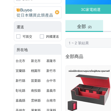
3C家電精選
全部
運送
(2)
可面交
跨國運送
1 ~ 2 筆結果
所在地
全部商品
台北市
新北市
基隆市
宜蘭縣
桃園市
新竹市
新竹縣
苗栗縣
台中市
彰化縣
南投縣
嘉義市
嘉義縣
雲林縣
台南市
高雄市
屏東縣
花蓮縣