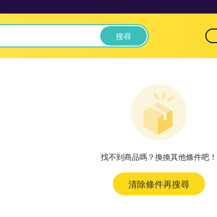
搜尋
找不到商品嗎？換換其他條件吧！
清除條件再搜尋