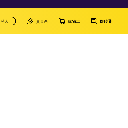
登入
賣東西
購物車
即時通