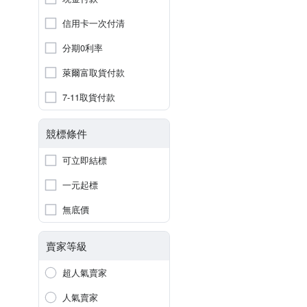
信用卡一次付清
分期0利率
萊爾富取貨付款
7-11取貨付款
競標條件
可立即結標
一元起標
無底價
賣家等級
超人氣賣家
人氣賣家