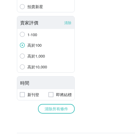
拍賣新星
賣家評價
清除
1-100
高於100
高於1,000
高於10,000
時間
新刊登
即將結標
清除所有條件