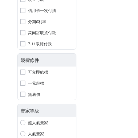
信用卡一次付清
分期0利率
萊爾富取貨付款
7-11取貨付款
競標條件
可立即結標
一元起標
無底價
賣家等級
超人氣賣家
人氣賣家