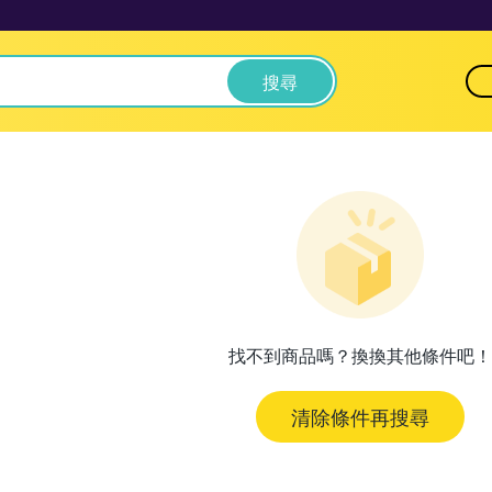
搜尋
找不到商品嗎？換換其他條件吧！
清除條件再搜尋