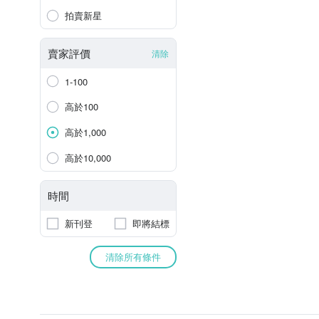
拍賣新星
賣家評價
清除
1-100
高於100
高於1,000
高於10,000
時間
新刊登
即將結標
清除所有條件