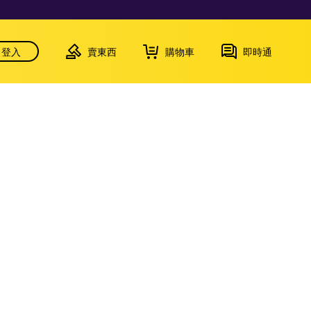
登入
賣東西
購物車
即時通