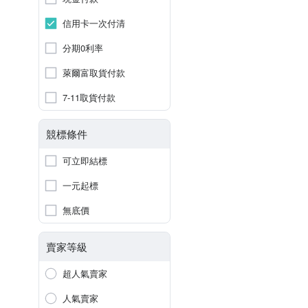
信用卡一次付清
分期0利率
萊爾富取貨付款
7-11取貨付款
競標條件
可立即結標
一元起標
無底價
賣家等級
超人氣賣家
人氣賣家