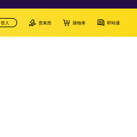
登入
賣東西
購物車
即時通