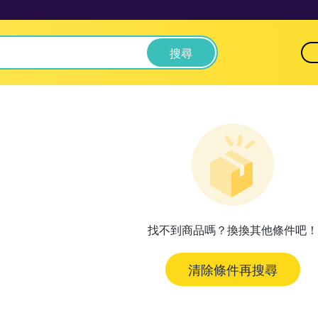
搜尋
找不到商品嗎？換換其他條件吧！
清除條件再搜尋