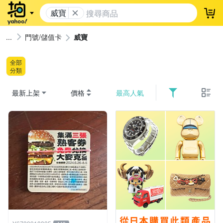
威寶
登
門號/儲值卡
威寶
全部
分類
最新上架
價格
最高人氣