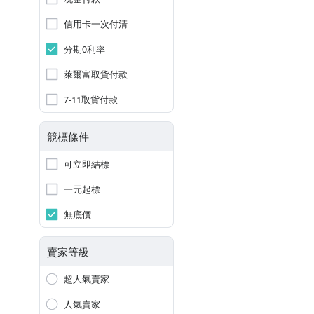
信用卡一次付清
分期0利率
萊爾富取貨付款
7-11取貨付款
競標條件
可立即結標
一元起標
無底價
賣家等級
超人氣賣家
人氣賣家