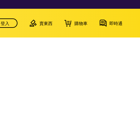
登入
賣東西
購物車
即時通