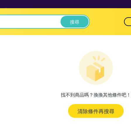
搜尋
找不到商品嗎？換換其他條件吧！
清除條件再搜尋