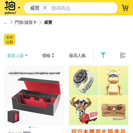
威寶
登
門號/儲值卡
威寶
全部
分類
最新上架
價格
最高人氣