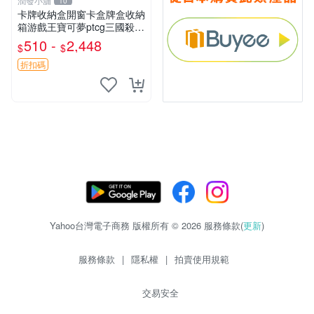
潤發小舖
10
卡牌收納盒開窗卡盒牌盒收納
箱游戲王寶可夢ptcg三國殺海
賊王dtcg
510 -
2,448
$
$
折扣碼
Yahoo台灣電子商務 版權所有 © 2026 服務條款(
更新
)
服務條款
|
隱私權
|
拍賣使用規範
交易安全