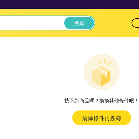
搜尋
找不到商品嗎？換換其他條件吧！
清除條件再搜尋