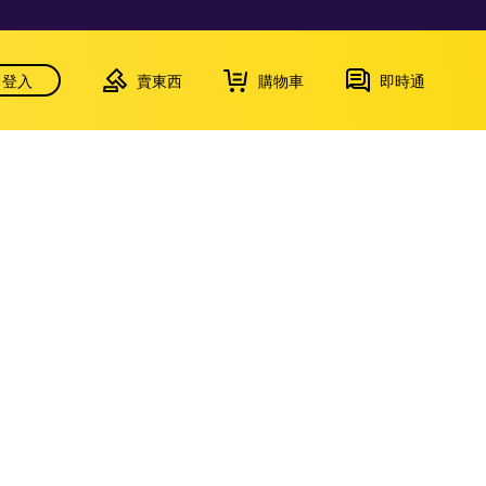
登入
賣東西
購物車
即時通