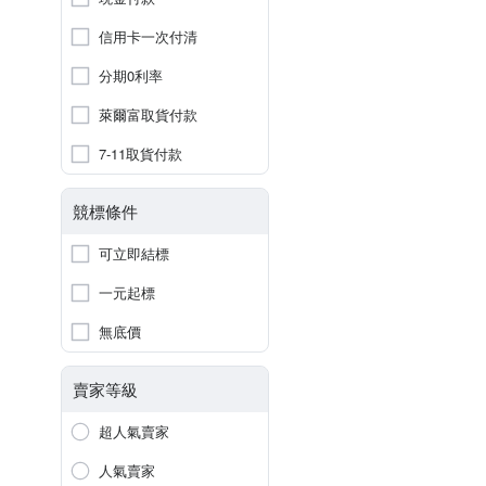
信用卡一次付清
分期0利率
萊爾富取貨付款
7-11取貨付款
競標條件
可立即結標
一元起標
無底價
賣家等級
超人氣賣家
人氣賣家