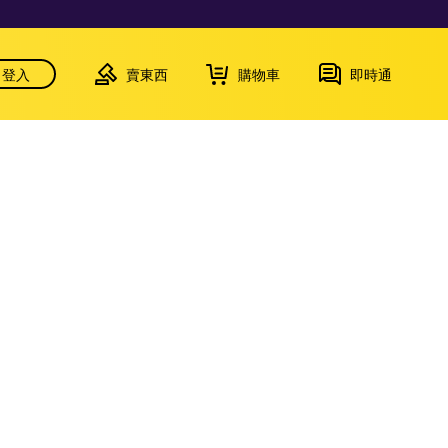
登入
賣東西
購物車
即時通