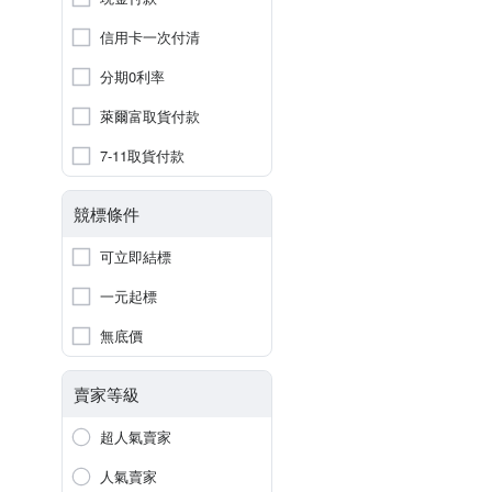
信用卡一次付清
分期0利率
萊爾富取貨付款
7-11取貨付款
競標條件
可立即結標
一元起標
無底價
賣家等級
超人氣賣家
人氣賣家