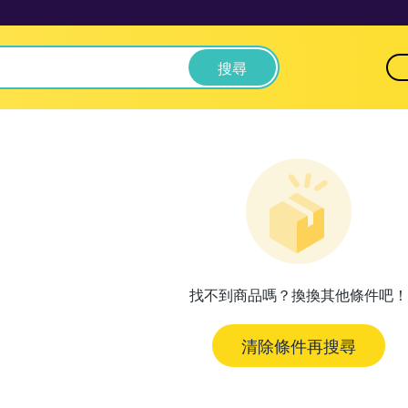
搜尋
找不到商品嗎？換換其他條件吧！
清除條件再搜尋