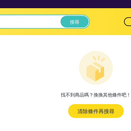
搜尋
找不到商品嗎？換換其他條件吧！
清除條件再搜尋