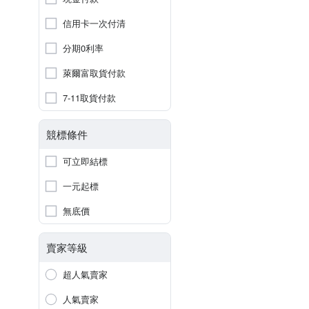
信用卡一次付清
分期0利率
萊爾富取貨付款
7-11取貨付款
競標條件
可立即結標
一元起標
無底價
賣家等級
超人氣賣家
人氣賣家