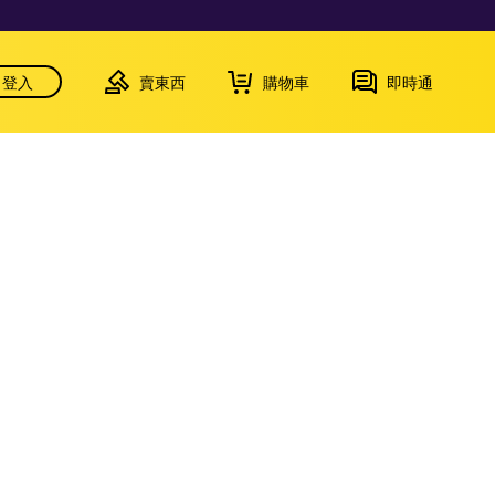
登入
賣東西
購物車
即時通