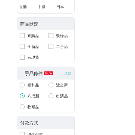
香港
中國
日本
商品狀況
直購品
競標品
全新品
二手品
有現貨
二手品條件
清除
NEW
福利品
近全新
八成新
出清品
收藏品
付款方式
現金付款