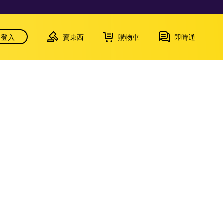
登入
賣東西
購物車
即時通