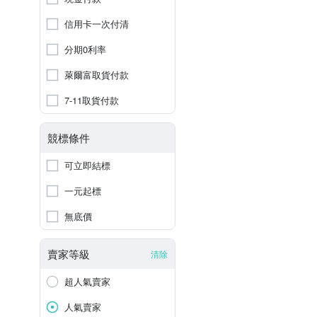
信用卡一次付清
分期0利率
萊爾富取貨付款
7-11取貨付款
競標條件
可立即結標
一元起標
無底價
賣家等級
清除
超人氣賣家
人氣賣家