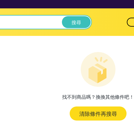
搜尋
找不到商品嗎？換換其他條件吧！
清除條件再搜尋