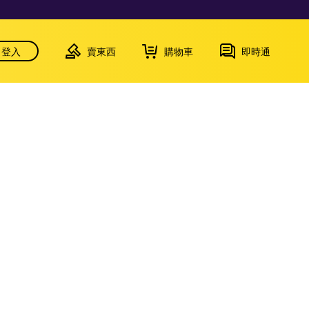
登入
賣東西
購物車
即時通