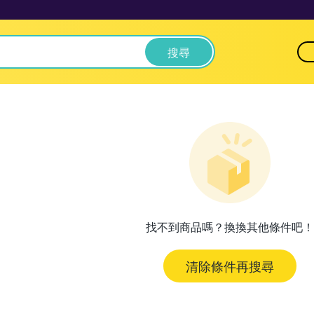
搜尋
找不到商品嗎？換換其他條件吧！
清除條件再搜尋