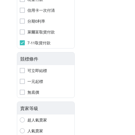
信用卡一次付清
分期0利率
萊爾富取貨付款
7-11取貨付款
競標條件
可立即結標
一元起標
無底價
賣家等級
超人氣賣家
人氣賣家