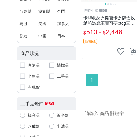
潤發小舖
台東縣
澎湖縣
金門
10
卡牌收納盒開窗卡盒牌盒收
納箱游戲王寶可夢ptcg三國
馬祖
美國
加拿大
殺海賊王dtcg
510 -
2,448
$
$
香港
中國
日本
折扣碼
商品狀況
直購品
競標品
全新品
二手品
1
有現貨
二手品條件
NEW
福利品
近全新
八成新
出清品