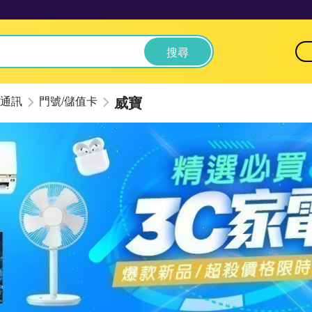
搜尋
威寶
通訊
門號/儲值卡