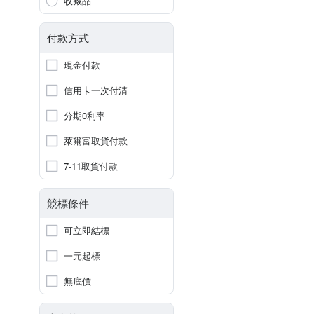
收藏品
付款方式
現金付款
信用卡一次付清
分期0利率
萊爾富取貨付款
7-11取貨付款
競標條件
可立即結標
一元起標
無底價