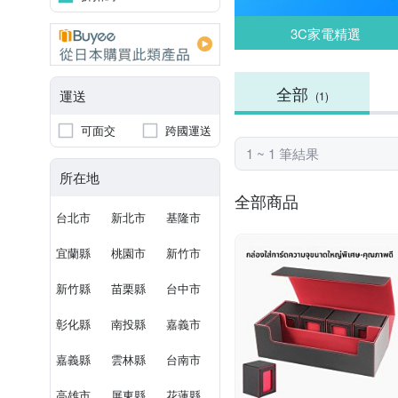
3C家電精選
全部
運送
(1)
可面交
跨國運送
1 ~ 1 筆結果
所在地
全部商品
台北市
新北市
基隆市
宜蘭縣
桃園市
新竹市
新竹縣
苗栗縣
台中市
彰化縣
南投縣
嘉義市
嘉義縣
雲林縣
台南市
高雄市
屏東縣
花蓮縣