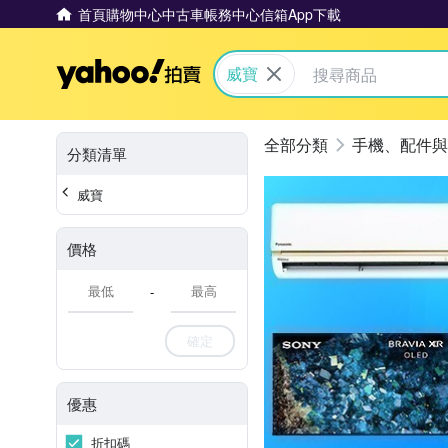
首頁
購物中心
中古車
帳務中心
信箱
App下載
Yahoo拍賣
威寶
手機、配件與
分類清單
威寶
價格
-
確定
優惠
折扣碼