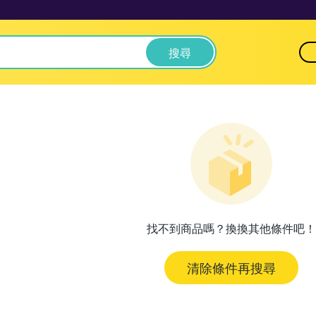
搜尋
找不到商品嗎？換換其他條件吧！
清除條件再搜尋