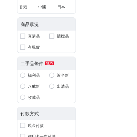
香港
中國
日本
商品狀況
直購品
競標品
有現貨
二手品條件
NEW
福利品
近全新
八成新
出清品
收藏品
付款方式
現金付款
信用卡一次付清