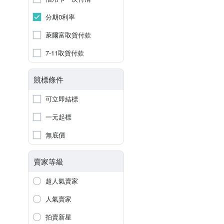
分期0利率
萊爾富取貨付款
7-11取貨付款
競標條件
可立即結標
一元起標
無底價
賣家等級
超人氣賣家
人氣賣家
拍賣新星