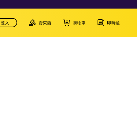
登入
賣東西
購物車
即時通