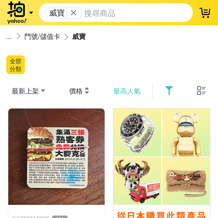
威寶
登
門號/儲值卡
威寶
全部
分類
最新上架
價格
最高人氣