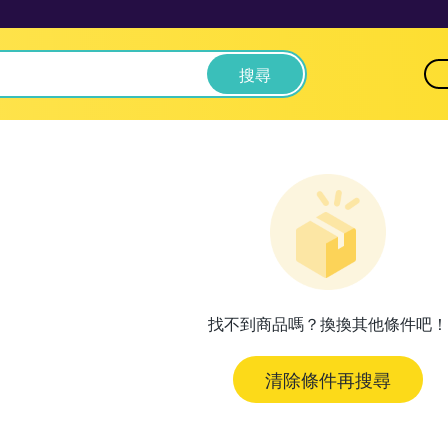
搜尋
找不到商品嗎？換換其他條件吧！
清除條件再搜尋