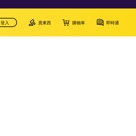
登入
賣東西
購物車
即時通