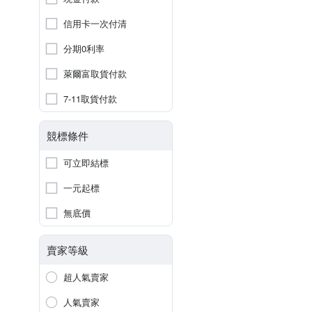
信用卡一次付清
分期0利率
萊爾富取貨付款
7-11取貨付款
競標條件
可立即結標
一元起標
無底價
賣家等級
超人氣賣家
人氣賣家