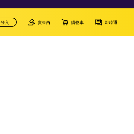
登入
賣東西
購物車
即時通