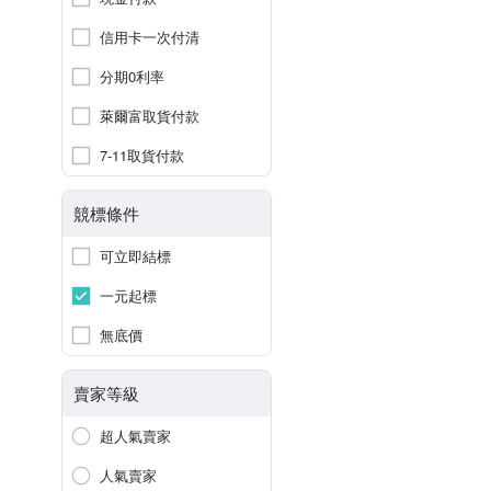
信用卡一次付清
分期0利率
萊爾富取貨付款
7-11取貨付款
競標條件
可立即結標
一元起標
無底價
賣家等級
超人氣賣家
人氣賣家