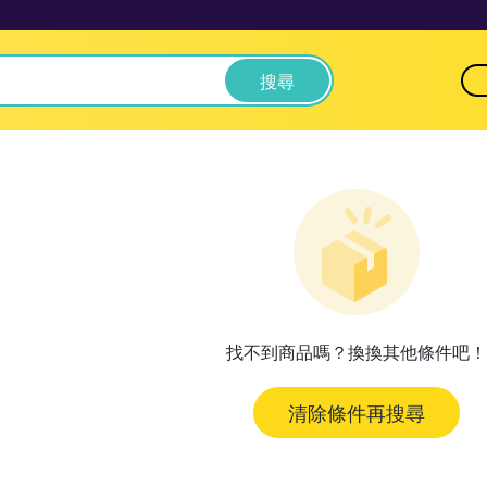
搜尋
找不到商品嗎？換換其他條件吧！
清除條件再搜尋