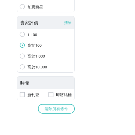
拍賣新星
賣家評價
清除
1-100
高於100
高於1,000
高於10,000
時間
新刊登
即將結標
清除所有條件