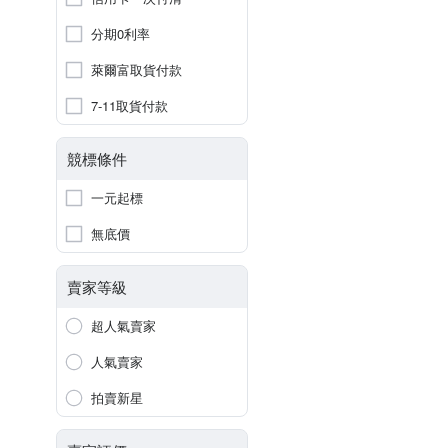
分期0利率
萊爾富取貨付款
7-11取貨付款
競標條件
一元起標
無底價
賣家等級
超人氣賣家
人氣賣家
拍賣新星