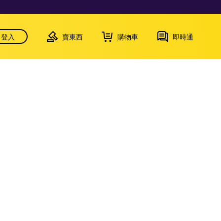
登入
賣東西
購物車
即時通