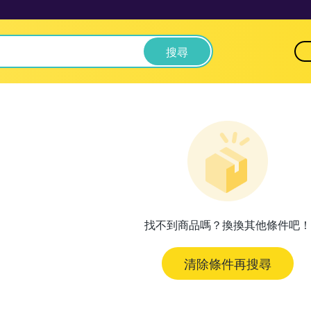
搜尋
找不到商品嗎？換換其他條件吧！
清除條件再搜尋