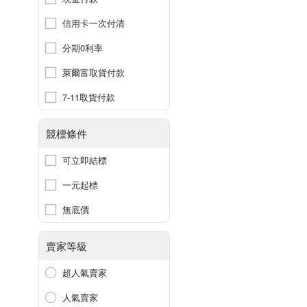
信用卡一次付清
分期0利率
萊爾富取貨付款
7-11取貨付款
競標條件
可立即結標
一元起標
無底價
賣家等級
超人氣賣家
人氣賣家