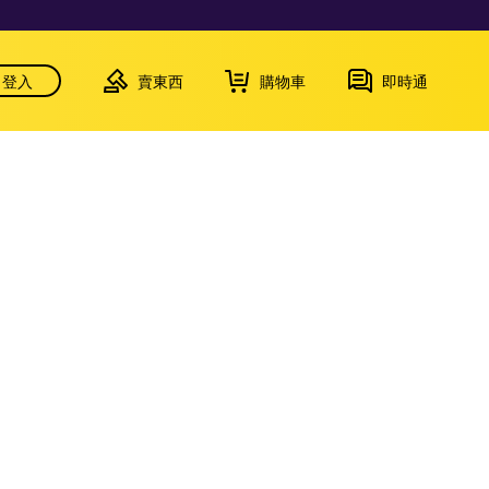
登入
賣東西
購物車
即時通