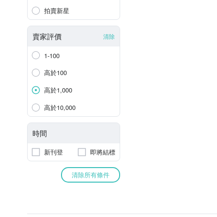
拍賣新星
賣家評價
清除
1-100
高於100
高於1,000
高於10,000
時間
新刊登
即將結標
清除所有條件