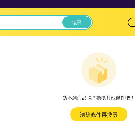
搜尋
找不到商品嗎？換換其他條件吧！
清除條件再搜尋