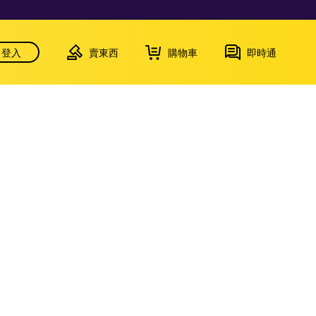
登入
賣東西
購物車
即時通