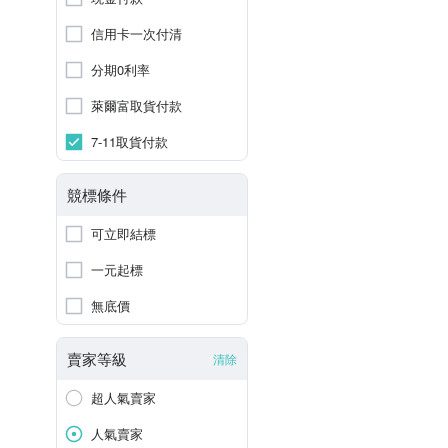
信用卡一次付清
分期0利率
萊爾富取貨付款
7-11取貨付款
競標條件
可立即結標
一元起標
無底價
賣家等級
清除
超人氣賣家
人氣賣家