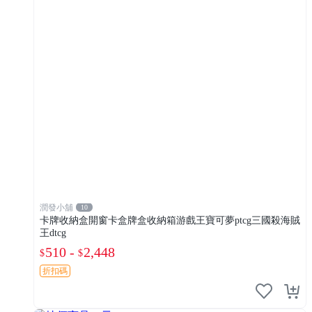
潤發小舖
10
卡牌收納盒開窗卡盒牌盒收納箱游戲王寶可夢ptcg三國殺海賊
王dtcg
510 -
2,448
$
$
折扣碼