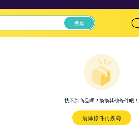
搜尋
找不到商品嗎？換換其他條件吧！
清除條件再搜尋