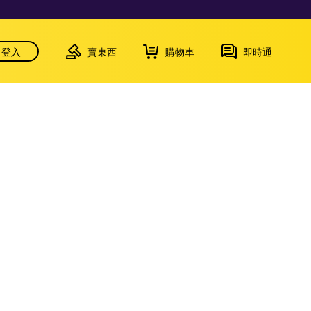
登入
賣東西
購物車
即時通