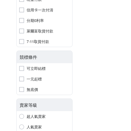
信用卡一次付清
分期0利率
萊爾富取貨付款
7-11取貨付款
競標條件
可立即結標
一元起標
無底價
賣家等級
超人氣賣家
人氣賣家