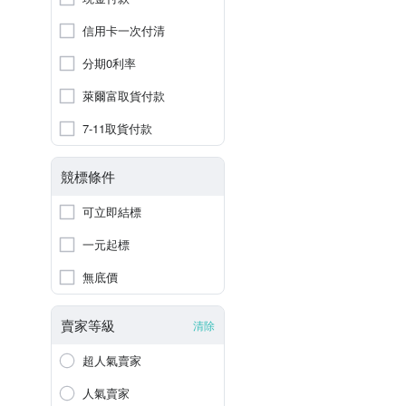
信用卡一次付清
分期0利率
萊爾富取貨付款
7-11取貨付款
競標條件
可立即結標
一元起標
無底價
賣家等級
清除
超人氣賣家
人氣賣家