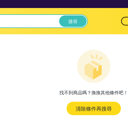
搜尋
找不到商品嗎？換換其他條件吧！
清除條件再搜尋