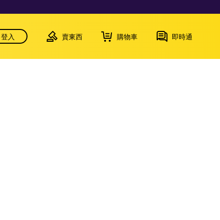
登入
賣東西
購物車
即時通