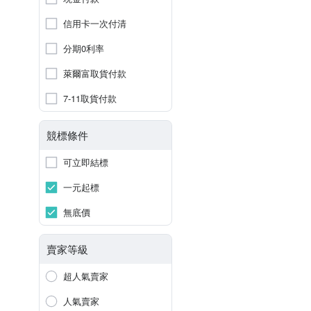
信用卡一次付清
分期0利率
萊爾富取貨付款
7-11取貨付款
競標條件
可立即結標
一元起標
無底價
賣家等級
超人氣賣家
人氣賣家