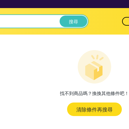
搜尋
找不到商品嗎？換換其他條件吧！
清除條件再搜尋