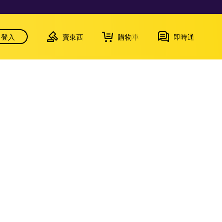
登入
賣東西
購物車
即時通