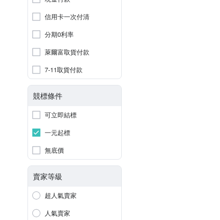
信用卡一次付清
分期0利率
萊爾富取貨付款
7-11取貨付款
競標條件
可立即結標
一元起標
無底價
賣家等級
超人氣賣家
人氣賣家