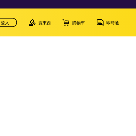
登入
賣東西
購物車
即時通