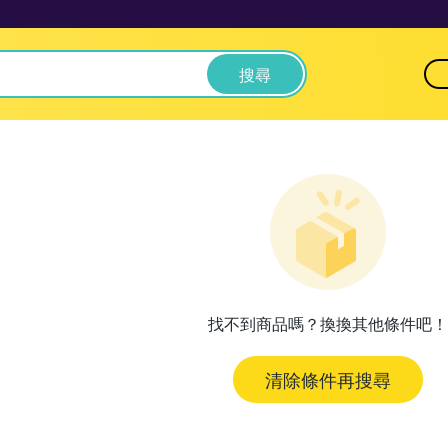
搜尋
找不到商品嗎？換換其他條件吧！
清除條件再搜尋