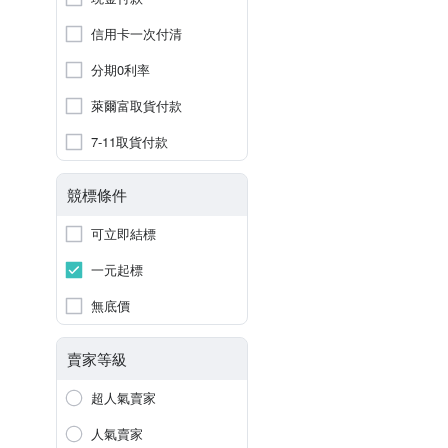
信用卡一次付清
分期0利率
萊爾富取貨付款
7-11取貨付款
競標條件
可立即結標
一元起標
無底價
賣家等級
超人氣賣家
人氣賣家