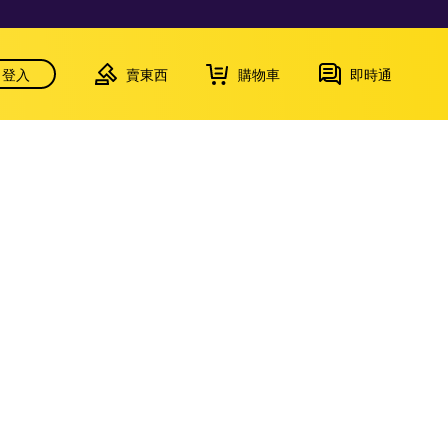
登入
賣東西
購物車
即時通