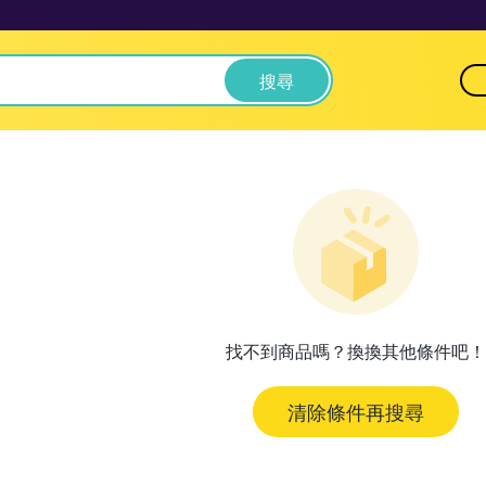
搜尋
找不到商品嗎？換換其他條件吧！
清除條件再搜尋