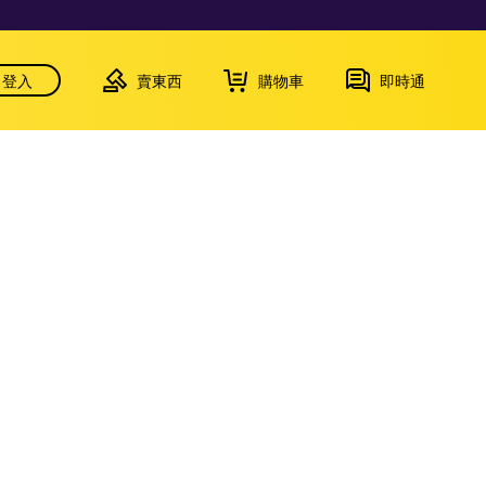
登入
賣東西
購物車
即時通