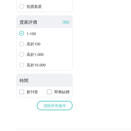
拍賣新星
賣家評價
清除
1-100
高於100
高於1,000
高於10,000
時間
新刊登
即將結標
清除所有條件