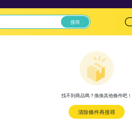
搜尋
找不到商品嗎？換換其他條件吧！
清除條件再搜尋