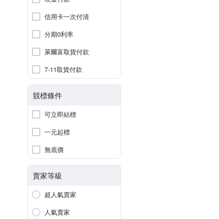
信用卡一次付清
分期0利率
萊爾富取貨付款
7-11取貨付款
競標條件
可立即結標
一元起標
無底價
賣家等級
超人氣賣家
人氣賣家