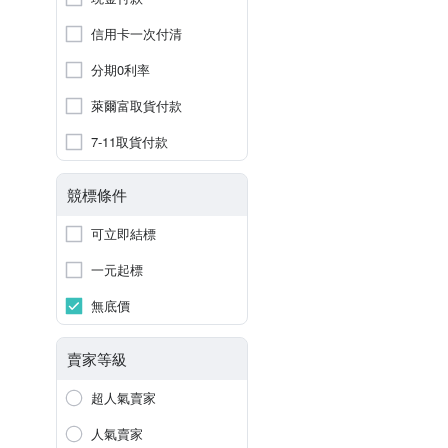
信用卡一次付清
分期0利率
萊爾富取貨付款
7-11取貨付款
競標條件
可立即結標
一元起標
無底價
賣家等級
超人氣賣家
人氣賣家