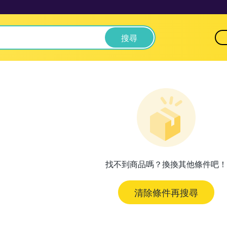
搜尋
找不到商品嗎？換換其他條件吧！
清除條件再搜尋