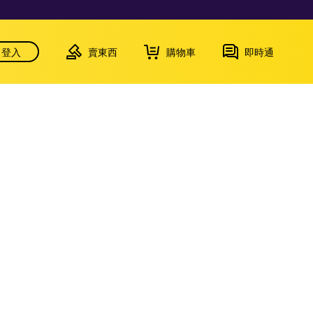
登入
賣東西
購物車
即時通