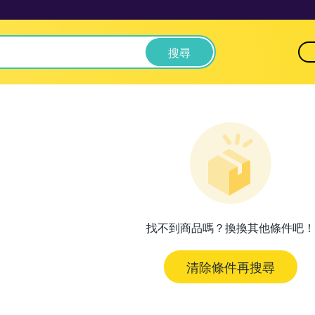
搜尋
找不到商品嗎？換換其他條件吧！
清除條件再搜尋