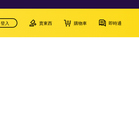
登入
賣東西
購物車
即時通