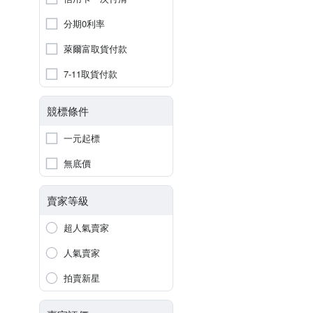
分期0利率
萊爾富取貨付款
7-11取貨付款
競標條件
一元起標
無底價
賣家等級
超人氣賣家
人氣賣家
拍賣新星