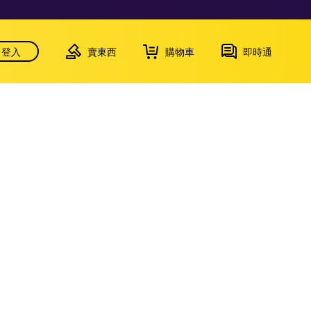
登入
賣東西
購物車
即時通