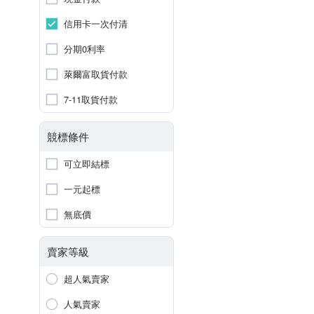
信用卡一次付清
分期0利率
萊爾富取貨付款
7-11取貨付款
競標條件
可立即結標
一元起標
無底價
賣家等級
超人氣賣家
人氣賣家