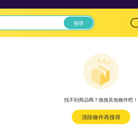
搜尋
找不到商品嗎？換換其他條件吧！
清除條件再搜尋