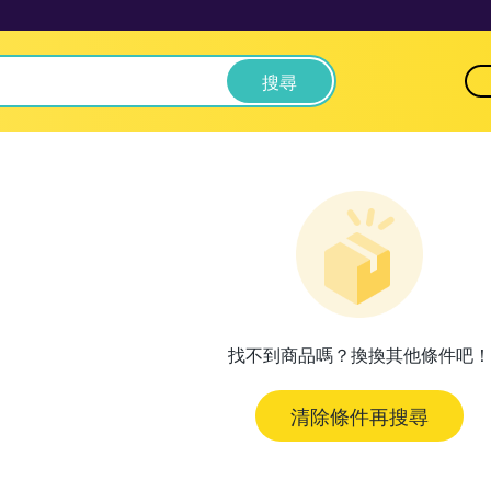
搜尋
找不到商品嗎？換換其他條件吧！
清除條件再搜尋