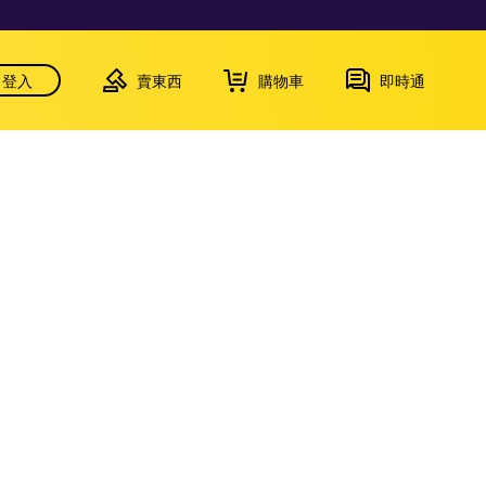
登入
賣東西
購物車
即時通