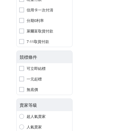
信用卡一次付清
分期0利率
萊爾富取貨付款
7-11取貨付款
競標條件
可立即結標
一元起標
無底價
賣家等級
超人氣賣家
人氣賣家