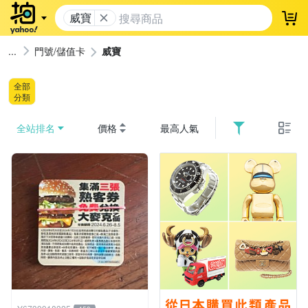
威寶
登
門號/儲值卡
威寶
全部
分類
全站排名
價格
最高人氣